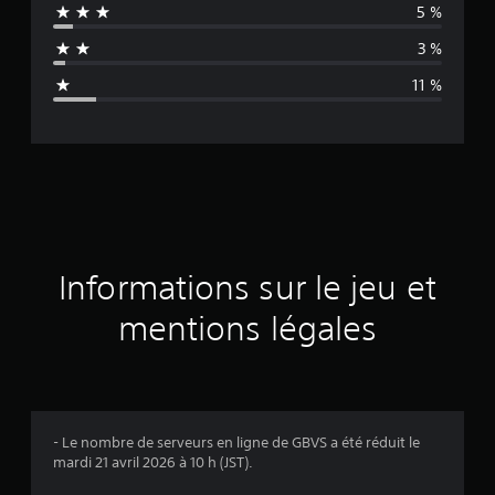
5 %
n
3 %
n
11 %
e
d
e
s
a
Informations sur le jeu et
v
mentions légales
i
s
- Le nombre de serveurs en ligne de GBVS a été réduit le
mardi 21 avril 2026 à 10 h (JST).
: