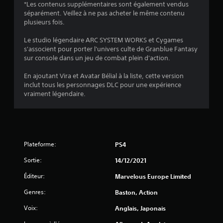
*Les contenus supplémentaires sont également vendus
s
séparément. Veillez à ne pas acheter le même contenu
plusieurs fois.
u
Le studio légendaire ARC SYSTEM WORKS et Cygames
r
s'associent pour porter l'univers culte de Granblue Fantasy
sur console dans un jeu de combat plein d'action.
5
En ajoutant Vira et Avatar Bélial à la liste, cette version
(
inclut tous les personnages DLC pour une expérience
vraiment légendaire.
4
6
9
Plateforme:
PS4
2
Sortie:
14/12/2021
Éditeur:
Marvelous Europe Limited
a
Genres:
Baston, Action
Voix:
Anglais, Japonais
v