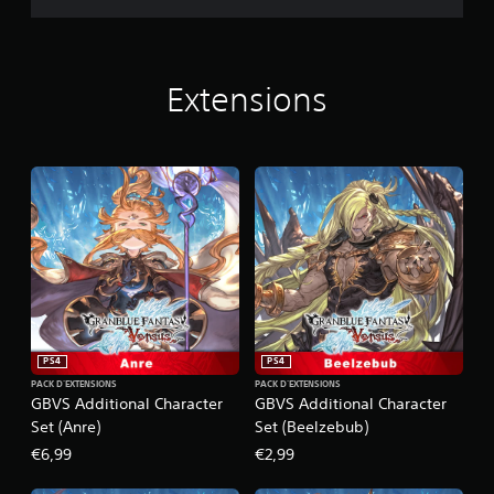
s
Extensions
PS4
PS4
PACK D'EXTENSIONS
PACK D'EXTENSIONS
GBVS Additional Character
GBVS Additional Character
Set (Anre)
Set (Beelzebub)
€6,99
€2,99