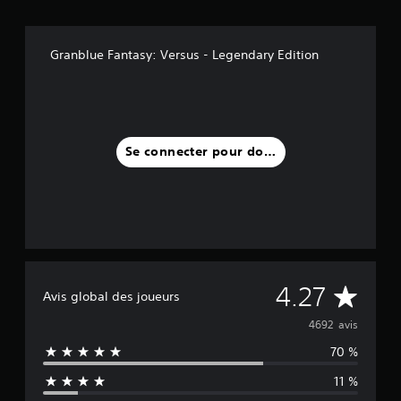
Granblue Fantasy: Versus - Legendary Edition
Se connecter pour donner un avis
M
4.27
Avis global des joueurs
o
4692 avis
70 %
y
11 %
e