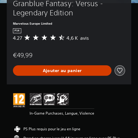
Granblue Fantasy: Versus - 
Legendary Edition
Marvelous Europe Limited
PS4
4.27
4,6 K avis
M
o
y
€49,99
e
n
n
Ajouter au panier
e
d
e
s
a
v
i
s
In-Game Purchases, Langue, Violence
:
4
PS Plus requis pour le jeu en ligne
.
2