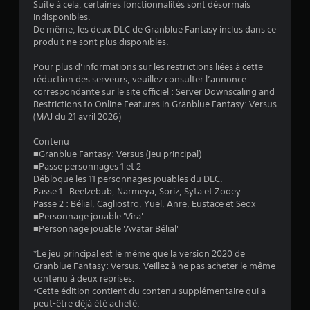
Suite à cela, certaines fonctionnalités sont désormais
4
indisponibles.
De même, les deux DLC de Granblue Fantasy inclus dans ce
.
produit ne sont plus disponibles.
2
Pour plus d’informations sur les restrictions liées à cette
réduction des serveurs, veuillez consulter l’annonce
7
correspondante sur le site officiel : Server Downscaling and
Restrictions to Online Features in Granblue Fantasy: Versus
(MAJ du 21 avril 2026)
é
Contenu
■Granblue Fantasy: Versus (jeu principal)
t
■Passe personnages 1 et 2
Débloque les 11 personnages jouables du DLC.
o
Passe 1 : Beelzebub, Narmeya, Soriz, Syta et Zooey
Passe 2 : Bélial, Cagliostro, Yuel, Anre, Eustace et Seox
■Personnage jouable 'Vira'
i
■Personnage jouable 'Avatar Bélial'
l
*Le jeu principal est le même que la version 2020 de
Granblue Fantasy: Versus. Veillez à ne pas acheter le même
e
contenu à deux reprises.
*Cette édition contient du contenu supplémentaire qui a
s
peut-être déjà été acheté.